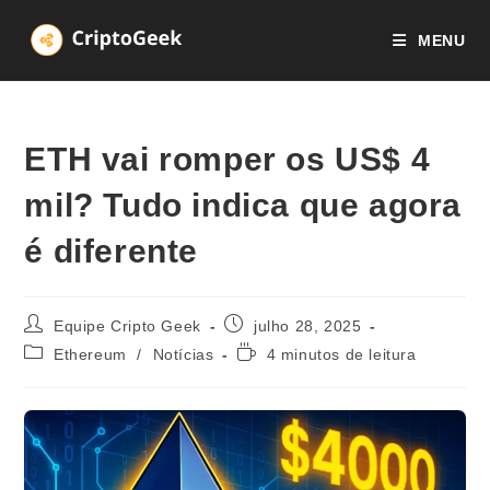
Ir
para
MENU
o
conteúdo
ETH vai romper os US$ 4
mil? Tudo indica que agora
é diferente
Autor
Post
Equipe Cripto Geek
julho 28, 2025
do
publicado:
Categoria
Tempo
Ethereum
/
Notícias
4 minutos de leitura
post:
do
de
post:
leitura: