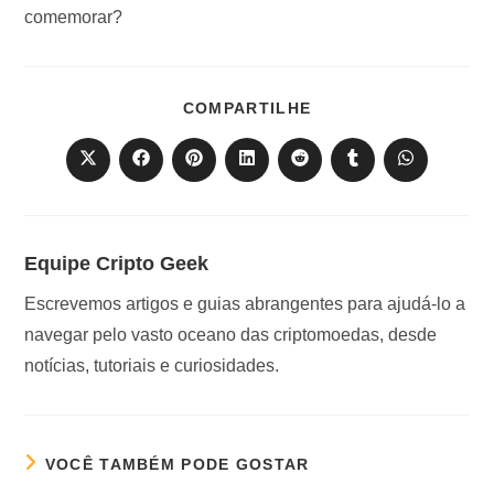
comemorar?
COMPARTILHAR
COMPARTILHE
ESTE
CONTEÚDO
Abre
Abre
Abre
Abre
Abre
Abre
Abre
em
em
em
em
em
em
em
uma
uma
uma
uma
uma
uma
uma
nova
nova
nova
nova
nova
nova
nova
janela
janela
janela
janela
janela
janela
janela
Equipe Cripto Geek
Escrevemos artigos e guias abrangentes para ajudá-lo a
navegar pelo vasto oceano das criptomoedas, desde
notícias, tutoriais e curiosidades.
VOCÊ TAMBÉM PODE GOSTAR